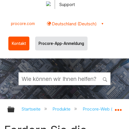
Support
procore.com
Deutschland (Deutsch)
Kontakt
Procore-App-Anmeldung
Globale Hierarchie auf- und zukl
Gl
Startseite
Produkte
Procore-Web (app.pr