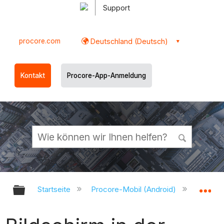
Support
procore.com
Deutschland (Deutsch)
Kontakt
Procore-App-Anmeldung
Globale Hierarchie auf- und zukl
Gl
Startseite
Procore-Mobil (Android)
Procor