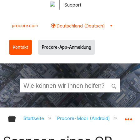
Support
procore.com
Deutschland (Deutsch)
Kontakt
Procore-App-Anmeldung
Globale Hierarchie auf- und zukl
Gl
Startseite
Procore-Mobil (Android)
Procor