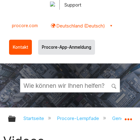
Support
procore.com
Deutschland (Deutsch)
Kontakt
Procore-App-Anmeldung
Globale Hierarchie auf- und zukl
Gl
Startseite
Procore-Lernpfade
Generalunte