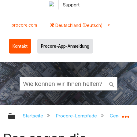
Support
procore.com
Deutschland (Deutsch)
Kontakt
Procore-App-Anmeldung
Globale Hierarchie auf- und zukl
Gl
Startseite
Procore-Lernpfade
Generalunte