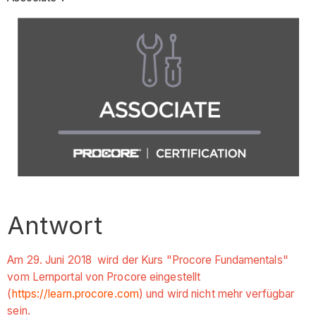
Antwort
Am 29. Juni 2018 wird der Kurs "Procore Fundamentals"
vom Lernportal von Procore eingestellt
(
https://learn.procore.com
) und wird nicht mehr verfügbar
sein.